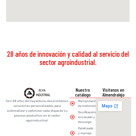
28 años de innovación y calidad al servicio del
sector agroindustrial.
Nuestro
Visítenos en
catálogo
Almendralejo
Con 28 años de trayectoria, desarrollamos
Manipulación
soluciones personalizadas para
de materiales
automatizar y optimizar cada etapa de su
Dosificación,
proceso productivo en el sector
ensacado y
agroindustrial.
descarga
Paletizado
y manejo