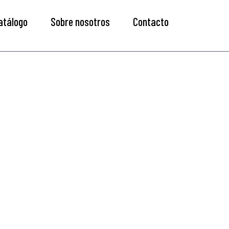
atálogo
Sobre nosotros
Contacto
USTRIAL
xperiencia
diseñando y
 el sector agroindustrial.
ante maquinaria automatizada,
as integrados de control.